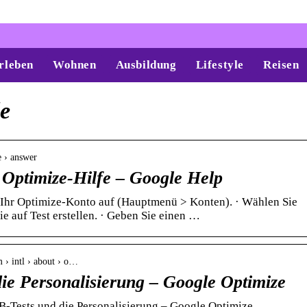
rleben
Wohnen
Ausbildung
Lifestyle
Reisen
le
e › answer
– Optimize-Hilfe – Google Help
e Ihr Optimize-Konto auf (Hauptmenü > Konten). · Wählen Sie
ie auf Test erstellen. · Geben Sie einen …
 › intl › about › o…
ie Personalisierung – Google Optimize
B-Tests und die Personalisierung – Google Optimize