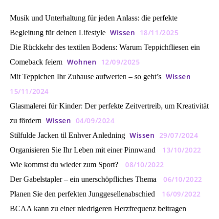
Musik und Unterhaltung für jeden Anlass: die perfekte
Wissen
18/11/2025
Begleitung für deinen Lifestyle
Die Rückkehr des textilen Bodens: Warum Teppichfliesen ein
Wohnen
12/09/2025
Comeback feiern
Wissen
Mit Teppichen Ihr Zuhause aufwerten – so geht’s
15/11/2024
Glasmalerei für Kinder: Der perfekte Zeitvertreib, um Kreativität
Wissen
04/09/2024
zu fördern
Wissen
29/07/2024
Stilfulde Jacken til Enhver Anledning
13/10/2022
Organisieren Sie Ihr Leben mit einer Pinnwand
08/10/2022
Wie kommst du wieder zum Sport?
06/10/2022
Der Gabelstapler – ein unerschöpfliches Thema
16/09/2022
Planen Sie den perfekten Junggesellenabschied
BCAA kann zu einer niedrigeren Herzfrequenz beitragen