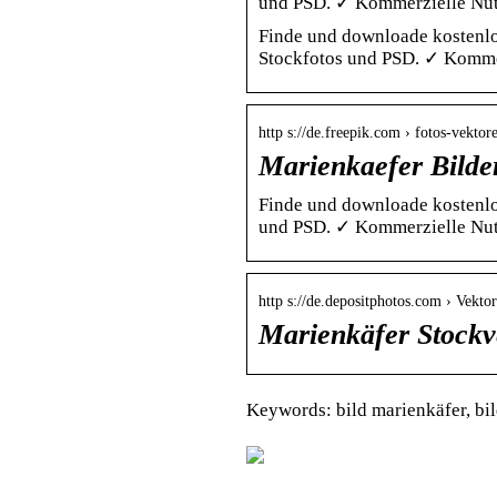
und PSD. ✓ Kommerzielle Nutz
Finde und downloade kostenlo
Stockfotos und PSD. ✓ Kommer
http s://de.freepik.com › fotos-vekto
Marienkaefer Bilde
Finde und downloade kostenlo
und PSD. ✓ Kommerzielle Nutz
http s://de.depositphotos.com › Vekto
Marienkäfer Stockve
Keywords: bild marienkäfer, bi