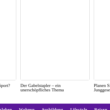
port?
Der Gabelstapler – ein
Planen S
unerschöpfliches Thema
Junggese
rleben
Wohnen
Ausbildung
Lifestyle
Reisen