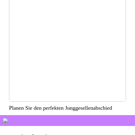
Planen Sie den perfekten Junggesellenabschied