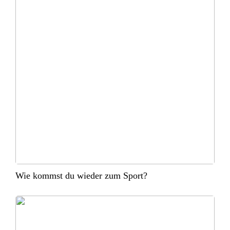
Wie kommst du wieder zum Sport?