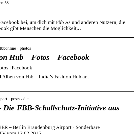
en.58
t Facebook bei, um dich mit Fbb As und anderen Nutzern, die
ebook gibt Menschen die Möglichkeit,…
 fbbonline › photos
ion Hub – Fotos – Facebook
otos | Facebook
nd Alben von Fbb – India’s Fashion Hub an.
port › posts › die-…
Die FBB-Schallschutz-Initiative aus
ER – Berlin Brandenburg Airport · Sonderbare
TV vom 12.02.2015.