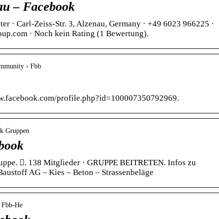
au – Facebook
ster · Carl-Zeiss-Str. 3, Alzenau, Germany · +49 6023 966225 ·
up.com · Noch kein Rating (1 Bewertung).
ommunity › Fbb
www.facebook.com/profile.php?id=100007350792969.
ok Gruppen
book
Gruppe. 󰞋. 138 Mitglieder · GRUPPE BEITRETEN. Infos zu
Baustoff AG – Kies – Beton – Strassenbeläge
› Fbb-He