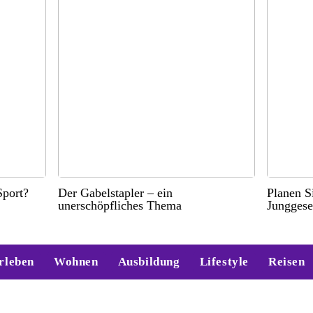
port?
Der Gabelstapler – ein
Planen S
unerschöpfliches Thema
Junggese
rleben
Wohnen
Ausbildung
Lifestyle
Reisen