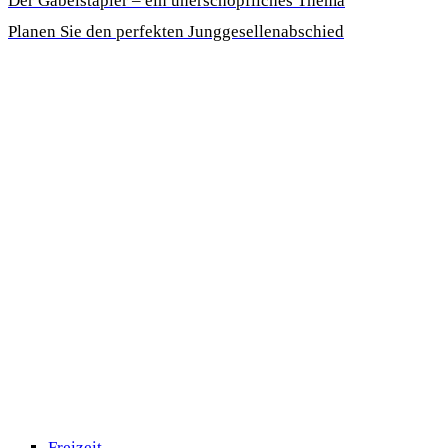
Der Gabelstapler – ein unerschöpfliches Thema
Planen Sie den perfekten Junggesellenabschied
Freizeit