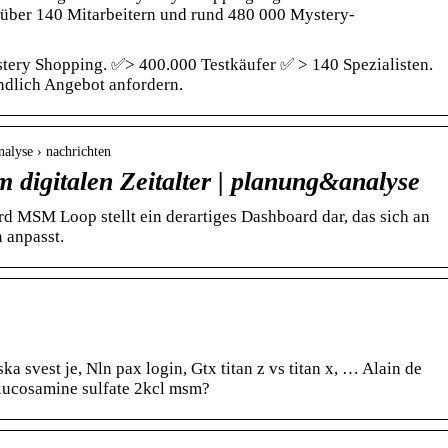
über 140 Mitarbeitern und rund 480 000 Mystery-
stery Shopping. ✅> 400.000 Testkäufer ✅ > 140 Spezialisten.
ndlich Angebot anfordern.
nalyse › nachrichten
 digitalen Zeitalter | planung&analyse
 MSM Loop stellt ein derartiges Dashboard dar, das sich an
 anpasst.
a svest je, Nln pax login, Gtx titan z vs titan x, … Alain de
 Glucosamine sulfate 2kcl msm?