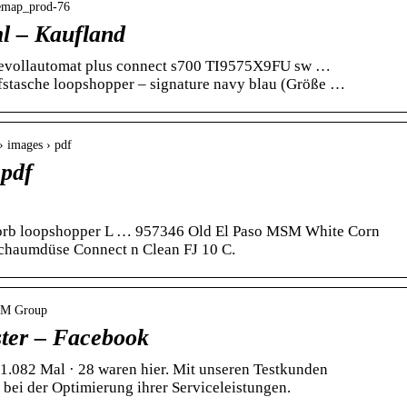
itemap_prod-76
l – Kaufland
evollautomat plus connect s700 TI9575X9FU sw …
ufstasche loopshopper – signature navy blau (Größe …
› images › pdf
.pdf
orb loopshopper L … 957346 Old El Paso MSM White Corn
chaumdüse Connect n Clean FJ 10 C.
SM Group
er – Facebook
1.082 Mal · 28 waren hier. Mit unseren Testkunden
bei der Optimierung ihrer Serviceleistungen.