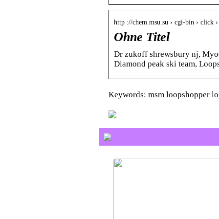
http ://chem.msu.su › cgi-bin › click
Ohne Titel
Dr zukoff shrewsbury nj, Myoc
Diamond peak ski team, Loop
Keywords: msm loopshopper lo