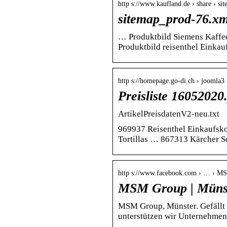
http s://www.kaufland.de › share › s
sitemap_prod-76.xm
… Produktbild Siemens Kaffe
Produktbild reisenthel Einka
http s://homepage.go-di.ch › joomla3 
Preisliste 16052020
ArtikelPreisdatenV2-neu.txt
969937 Reisenthel Einkaufsk
Tortillas … 867313 Kärcher S
http s://www.facebook.com › … › M
MSM Group | Münst
MSM Group, Münster. Gefällt 
unterstützen wir Unternehmen 