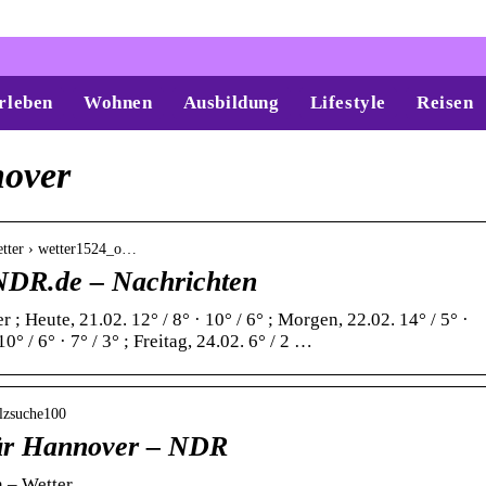
rleben
Wohnen
Ausbildung
Lifestyle
Reisen
nover
wetter › wetter1524_o…
NDR.de – Nachrichten
; Heute, 21.02. 12° / 8° · 10° / 6° ; Morgen, 22.02. 14° / 5° ·
° / 6° · 7° / 3° ; Freitag, 24.02. 6° / 2 …
plzsuche100
für Hannover – NDR
n – Wetter