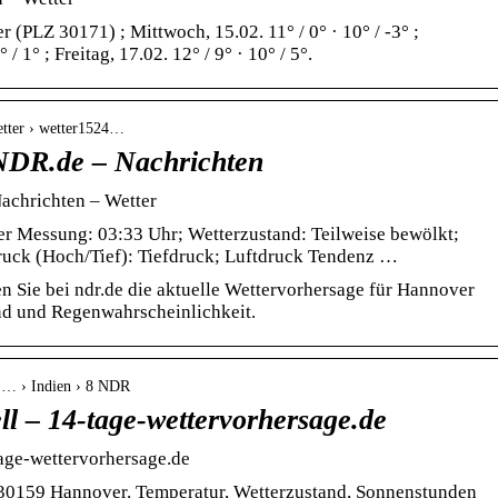
(PLZ 30171) ; Mittwoch, 15.02. 11° / 0° · 10° / -3° ;
 / 1° ; Freitag, 17.02. 12° / 9° · 10° / 5°.
wetter › wetter1524…
NDR.de – Nachrichten
achrichten – Wetter
Messung: 03:33 Uhr; Wetterzustand: Teilweise bewölkt;
druck (Hoch/Tief): Tiefdruck; Luftdruck Tendenz …
n Sie bei ndr.de die aktuelle Wettervorhersage für Hannover
and und Regenwahrscheinlichkeit.
 › … › Indien › 8 NDR
l – 14-tage-wettervorhersage.de
tage-wettervorhersage.de
 30159 Hannover. Temperatur, Wetterzustand, Sonnenstunden