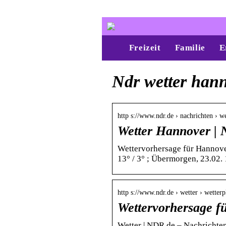
Freizeit
Familie
E
Ndr wetter han
http s://www.ndr.de › nachrichten › 
Wetter Hannover | 
Wettervorhersage für Hannover 
13° / 3° ; Übermorgen, 23.02. 10
http s://www.ndr.de › wetter › wetter
Wettervorhersage 
Wetter | NDR.de – Nachrichte