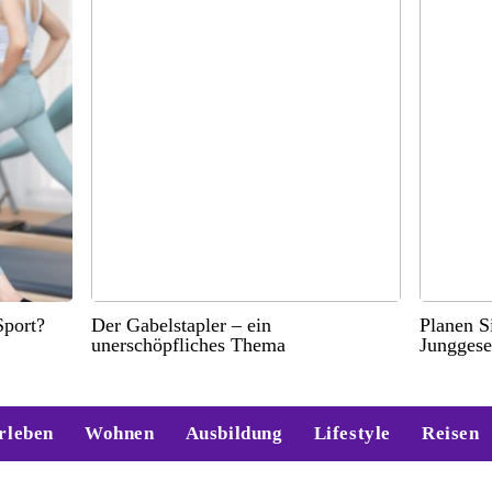
port?
Der Gabelstapler – ein
Planen S
unerschöpfliches Thema
Junggese
rleben
Wohnen
Ausbildung
Lifestyle
Reisen