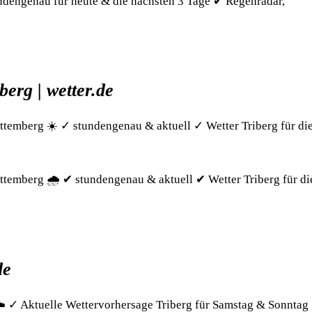
undengenau für heute & die nächsten 3 Tage ✔ Regenradar,
berg | wetter.de
ttemberg ☀️ ✓ stundengenau & aktuell ✓ Wetter Triberg für di
ttemberg 🌧️ ✔ stundengenau & aktuell ✔ Wetter Triberg für di
de
 ✓ Aktuelle Wettervorhersage Triberg für Samstag & Sonntag