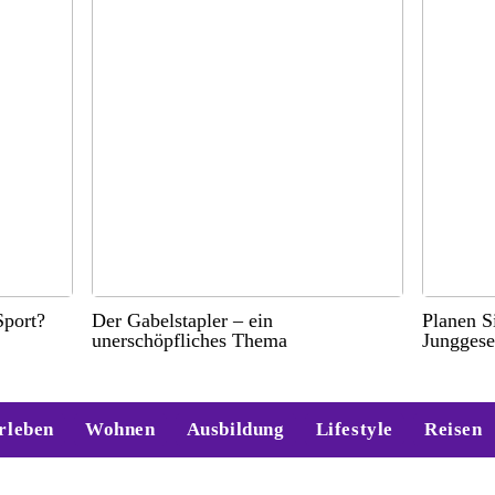
port?
Der Gabelstapler – ein
Planen S
unerschöpfliches Thema
Junggese
rleben
Wohnen
Ausbildung
Lifestyle
Reisen