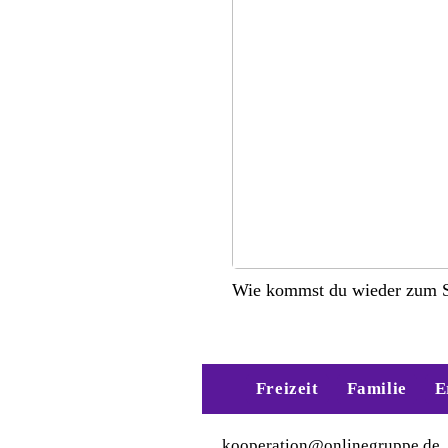
Wie kommst du wieder zum S
Freizeit
Familie
E
kooperation@onlinegruppe.de