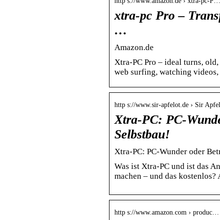
http s://www.amazon.de › xtra-pc-P
xtra-pc Pro – Trans
…
Amazon.de
Xtra-PC Pro – ideal turns, old
web surfing, watching videos
http s://www.sir-apfelot.de › Sir Apfe
Xtra-PC: PC-Wunde
Selbstbau!
Xtra-PC: PC-Wunder oder Betr
Was ist Xtra-PC und ist das A
machen – und das kostenlos? A
http s://www.amazon.com › produc…