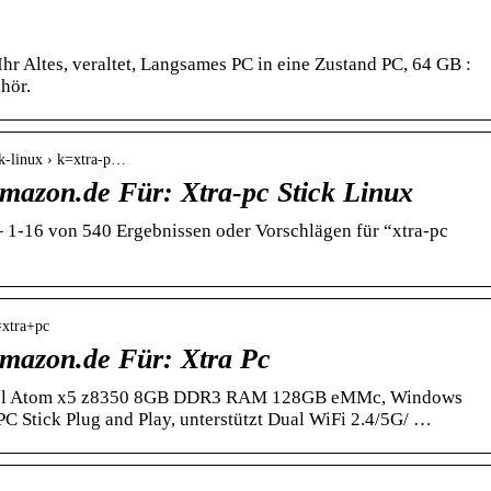
hr Altes, veraltet, Langsames PC in eine Zustand PC, 64 GB :
hör.
ck-linux › k=xtra-p…
mazon.de Für: Xtra-pc Stick Linux
 1-16 von 540 Ergebnissen oder Vorschlägen für “xtra-pc
=xtra+pc
mazon.de Für: Xtra Pc
 Intel Atom x5 z8350 8GB DDR3 RAM 128GB eMMc, Windows
 Stick Plug and Play, unterstützt Dual WiFi 2.4/5G/ …