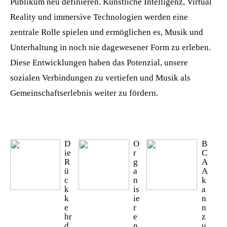
Publikum neu definieren. Künstliche Intelligenz, Virtual
Reality und immersive Technologien werden eine
zentrale Rolle spielen und ermöglichen es, Musik und
Unterhaltung in noch nie dagewesener Form zu erleben.
Diese Entwicklungen haben das Potenzial, unsere
sozialen Verbindungen zu vertiefen und Musik als
Gemeinschaftserlebnis weiter zu fördern.
D
O
B
ie
r
C
R
g
A
ü
a
A
c
n
k
k
is
a
k
ie
n
e
r
n
hr
e
z
d
n
u