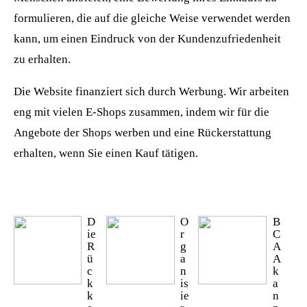
formulieren, die auf die gleiche Weise verwendet werden
kann, um einen Eindruck von der Kundenzufriedenheit
zu erhalten.
Die Website finanziert sich durch Werbung. Wir arbeiten
eng mit vielen E-Shops zusammen, indem wir für die
Angebote der Shops werben und eine Rückerstattung
erhalten, wenn Sie einen Kauf tätigen.
D
O
B
ie
r
C
R
g
A
ü
a
A
c
n
k
k
is
a
k
ie
n