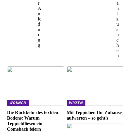
r
a
A
u
n
f
le
z
d
u
n
s
i
u
n
c
g
h
e
n
WOHNEN
WISSEN
Die Rückkehr des textilen
Mit Teppichen Ihr Zuhause
Bodens: Warum
aufwerten – so geht’s
Teppichfliesen ein
Comeback feiern