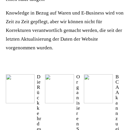
Knowledge in Bezug auf Waren und E-Business wird von
Zeit zu Zeit gepflegt, aber wir können nicht für
Korrekturen verantwortlich gemacht werden, die seit der
letzten Aktualisierung der Daten der Website
vorgenommen wurden.
D
O
B
ie
r
C
R
g
A
ü
a
A
c
n
k
k
is
a
k
ie
n
e
r
n
hr
e
z
d
n
u
es
S
ei