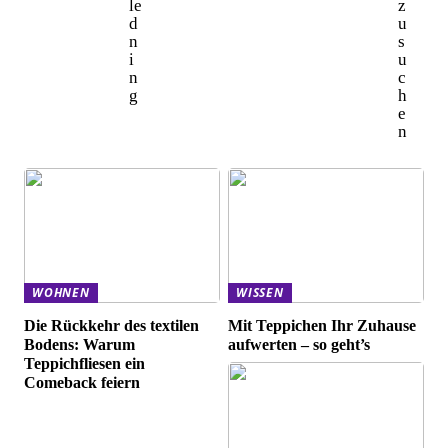
le
z
d
u
n
s
i
u
n
c
g
h
e
n
WOHNEN
WISSEN
Die Rückkehr des textilen
Mit Teppichen Ihr Zuhause
Bodens: Warum
aufwerten – so geht’s
Teppichfliesen ein
Comeback feiern