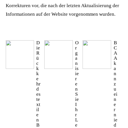
Korrekturen vor, die nach der letzten Aktualisierung der
Informationen auf der Website vorgenommen wurden.
D
O
B
ie
r
C
R
g
A
ü
a
A
c
n
k
k
is
a
k
ie
n
e
r
n
hr
e
z
d
n
u
es
S
ei
te
ie
n
xt
I
e
il
h
r
e
r
n
n
L
ie
B
e
d